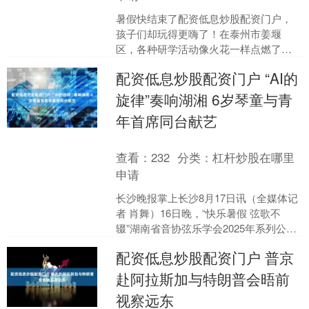
暑假快结束了配资低息炒股配资门户，
孩子们却玩得更嗨了！在泰州市姜堰
区，各种研学活动像火花一样点燃了假
期尾声。孩子们走出教室，跑到田间地
配资低息炒股配资门户 “AI的
头、工坊里，亲手摸自然，感....
旋律”奏响湖湘 6岁琴童与青
年首席同台献艺
查看：
232
分类：
杠杆炒股在哪里
申请
长沙晚报掌上长沙8月17日讯（全媒体记
者 肖舞）16日晚，“快乐暑假 弦歌不
辍”湖南省音协弦乐学会2025年系列公益
活动之“AI的旋律”——艾佐小提琴教学音
配资低息炒股配资门户 普京
乐会....
赴阿拉斯加与特朗普会晤前
视察远东