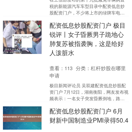
税的新能源汽车车型目录中配资低息炒
股配资门户，不少将上市的绿牌车电池
以及续航曝光，如果你对这些车也感兴
配资低息炒股配资门户 极目
趣，不妨跟着我们一起来看....
锐评丨女子昏厥男子跪地心
肺复苏被指袭胸，这是给好
人泼脏水
查看：
113
分类：
杠杆炒股在哪里
申请
极目新闻评论员 吴双建配资低息炒股配
资门户 7月12日，湖南衡阳，网友发布视
频表示：一名女子突发昏厥倒地，路过
男子上前心肺复苏，被网友质疑为啥不
配资低息炒股配资门户 6月
换个女的来按。@....
财新中国制造业PMI录得50.4