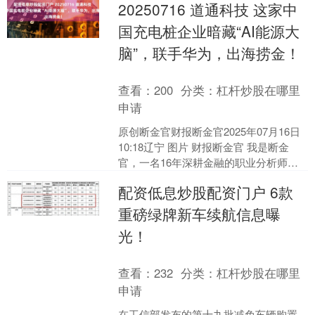
20250716 道通科技 这家中
国充电桩企业暗藏“AI能源大
脑”，联手华为，出海捞金！
查看：
200
分类：
杠杆炒股在哪里
申请
原创断金官财报断金官2025年07月16日
10:18辽宁 图片 财报断金官 我是断金
官，一名16年深耕金融的职业分析师。
关注我，每天为您带来： 当日重大政
配资低息炒股配资门户 6款
策....
重磅绿牌新车续航信息曝
光！
查看：
232
分类：
杠杆炒股在哪里
申请
在工信部发布的第十九批减免车辆购置