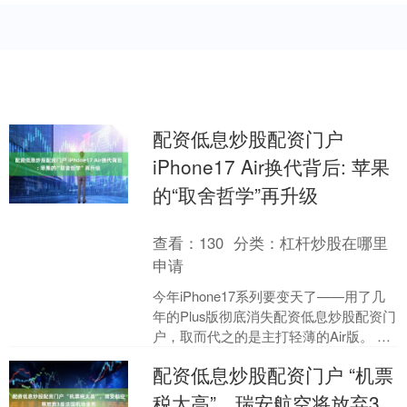
配资低息炒股配资门户
iPhone17 Air换代背后: 苹果
的“取舍哲学”再升级
查看：
130
分类：
杠杆炒股在哪里
申请
今年iPhone17系列要变天了——用了几
年的Plus版彻底消失配资低息炒股配资门
户，取而代之的是主打轻薄的Air版。 这
一调整看似只是型号更替，实则藏着苹
配资低息炒股配资门户 “机票
果对....
税太高”，瑞安航空将放弃3