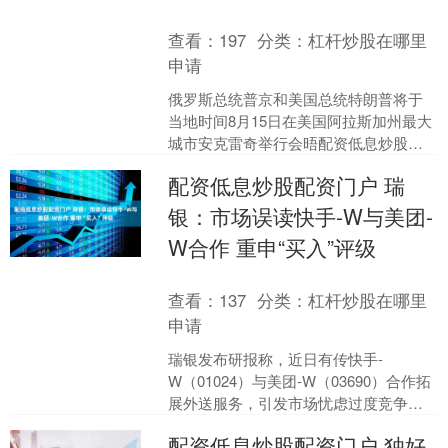
查看：
197
分类：
杠杆炒股在哪里
申请
俄罗斯总统普京和美国总统特朗普将于
当地时间8月15日在美国阿拉斯加州最大
城市安克雷奇举行会晤配资低息炒股配
资门户。 据俄新社报道，普京在赴阿拉
配资低息炒股配资门户 瑞
斯加会见特朗普前飞....
银：市场误读快手-W与美团-
W合作 重申“买入”评级
查看：
137
分类：
杠杆炒股在哪里
申请
瑞银发布研报称，近日有传快手-
W（01024）与美团-W（03690）合作拓
展外送服务，引发市场忧虑过度竞争。
重申对快手的“买入”评级，认为近期市场
配资低息炒股配资门户 独好
过度担忧；目....