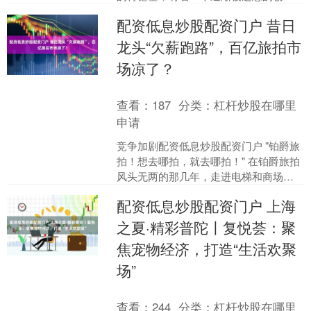
人。 很难有创业者能如肯德基的创始人
配资低息炒股配资门户 昔日
哈兰 桑德斯（....
龙头“欠薪跑路”，百亿旅拍市
场凉了？
查看：
187
分类：
杠杆炒股在哪里
申请
竞争加剧配资低息炒股配资门户 "铂爵旅
拍！想去哪拍，就去哪拍！" 在铂爵旅拍
风头无两的那几年，走进电梯和商场，
都能听见这句魔性的广告词。彼时，铂
配资低息炒股配资门户 上海
爵旅拍将其宣扬的....
之夏·精彩普陀〡复悦荟：聚
焦宠物经济，打造“生活欢聚
场”
查看：
244
分类：
杠杆炒股在哪里