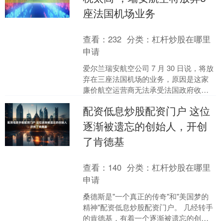
座法国机场业务
查看：
232
分类：
杠杆炒股在哪里
申请
爱尔兰瑞安航空公司 7 月 30 日说，将放
弃在三座法国机场的业务，原因是这家
廉价航空运营商无法承受法国政府收
取"天价"机票税。瑞安航空说，将撤出在
配资低息炒股配资门户 这位
法国西南部城....
逐渐被遗忘的创始人，开创
了肯德基
查看：
140
分类：
杠杆炒股在哪里
申请
桑德斯是"一个真正的传奇"和"美国梦的
精神"配资低息炒股配资门户。 几经转手
的肯德基，有着一个逐渐被遗忘的创始