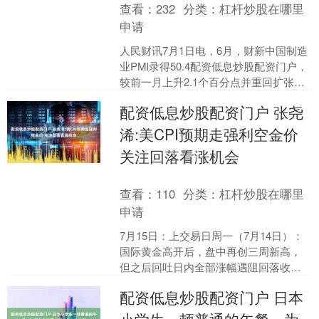
查看：
232
分类：
杠杆炒股在哪里
申请
人民财讯7月1日电，6月，财新中国制造
业PMI录得50.4配资低息炒股配资门户，
较前一月上升2.1个百分点并重回扩张区
间。....
配资低息炒股配资门户 张尧
浠:美CPI预期走强利空金价
关注回落看涨机会
查看：
110
分类：
杠杆炒股在哪里
申请
7月15日：上交易日周一（7月14日）：
国际黄金高开后，盘中再创三周新高，
但之后回吐日内全部涨幅遇阻回落收
跌，并收复缺口配资低息炒股配资门
配资低息炒股配资门户 日本
户，多头动力减弱，但下....
小学生一顿普通的午餐，为