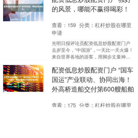
的风景，哪能不赢得喝彩！
查看：
159
分类：
杠杆炒股在哪里
申请
光明日报评论员配资低息炒股配资门户
去岁至今，“中国游”，一天比一天火爆！
来自世界各地的游客，用脚步丈量神州
大地，用镜头记录惊艳瞬间，用文字表
配资低息炒股配资门户 “国车
达感慨惊叹，用一....
国运”产业联动、协同出海！
外高桥造船交付第600艘船舶
查看：
175
分类：
杠杆炒股在哪里
申请
8月8日，由中国船舶集团有限公司旗下
上海外高桥造船有限公司为意大利
Grimaldi公司建造的首艘9000车位汽车运