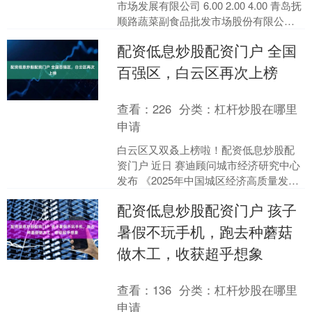
市场发展有限公司 6.00 2.00 4.00 青岛抚
顺路蔬菜副食品批发市场股份有限公司
5.00 3.00 3.60 ....
配资低息炒股配资门户 全国
百强区，白云区再次上榜
查看：
226
分类：
杠杆炒股在哪里
申请
白云区又双叒上榜啦！配资低息炒股配
资门户 近日 赛迪顾问城市经济研究中心
发布 《2025年中国城区经济高质量发展
研究报告》 同时 发布2025赛迪百强区榜
配资低息炒股配资门户 孩子
单 白....
暑假不玩手机，跑去种蘑菇
做木工，收获超乎想象
查看：
136
分类：
杠杆炒股在哪里
申请