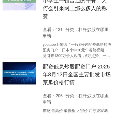
何会引来网上那么多人的称
赞
查看：
131
分类：
杠杆炒股在哪里
申请
youtube上传疯了一段8分钟配资低息炒股
配资门户，日本小学10元午餐短视频，
竟引来1300万余人观看，6万点赞、一万
评论 日本小学10元午餐 这份日本小学
配资低息炒股配资门户 2025
生....
年8月12日全国主要批发市场
菜瓜价格行情
查看：
206
分类：
杠杆炒股在哪里
申请
市场 最高价 最低价 大宗价 江苏凌家塘