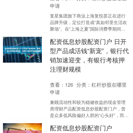
申请
复星集团旗下商业上海复悦荟正在进行
品牌升级，定位打造成“真如邻里生活欢
聚场”。在“上海之夏”国际消费季期间配
资低息炒股配资门户，复悦荟聚焦亲子
配资低息炒股配资门户 日开
消费和宠物经济，打....
型产品成活钱“新宠”，银行代
销加速迎变，有银行考核押
注理财规模
查看：
126
分类：
杠杆炒股在哪里
申请
兼顾流动性和较为稳健收益的现金管理
类理财产品配资低息炒股配资门户，曾
是众多低风险偏好人群的“心头好”，而在
利率下行背景下其收益优势正在不断收
配资低息炒股配资门户
窄。 这让不少投资者....