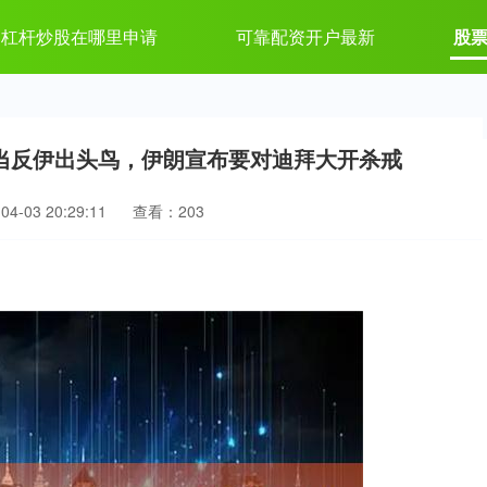
杠杆炒股在哪里申请
可靠配资开户最新
股
当反伊出头鸟，伊朗宣布要对迪拜大开杀戒
4-03 20:29:11
查看：203