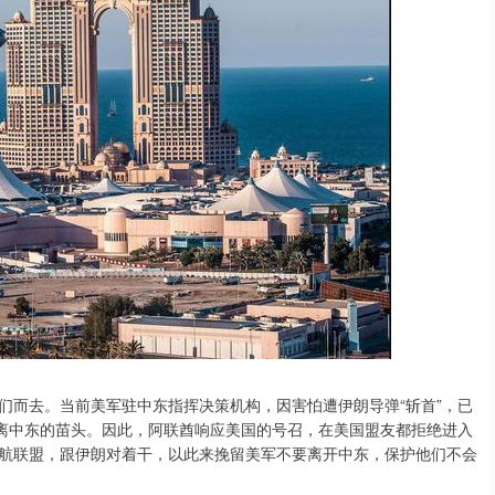
们而去。当前美军驻中东指挥决策机构，因害怕遭伊朗导弹“斩首”，已
撤离中东的苗头。因此，阿联酋响应美国的号召，在美国盟友都拒绝进入
航联盟，跟伊朗对着干，以此来挽留美军不要离开中东，保护他们不会