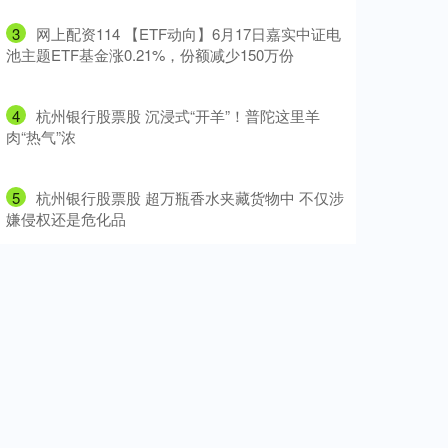
3
​网上配资114 【ETF动向】6月17日嘉实中证电
池主题ETF基金涨0.21%，份额减少150万份
4
​杭州银行股票股 沉浸式“开羊”！普陀这里羊
肉“热气”浓
5
​杭州银行股票股 超万瓶香水夹藏货物中 不仅涉
嫌侵权还是危化品